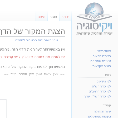
טיוטה
סוגיה
שיחה
הצגת המקור של הדף 
→
שמנים ופתילות הכשרים לחנוכה
קפיצה
קפיצה
אין באפשרותך לערוך את הדף הזה, מהסי
עמוד ראשי
לניווט
לחיפוש
ברוכים הבאים
יש לאמת את כתובת הדוא"ל לפני עריכת ד
שינויים אחרונים
סוגיה אקראית
באפשרותך לצפות בקוד המקור של הדף הזה
ניווט
לפי נושאים
לפי סדר הש"ס
לפי סדר הרמב"ם
לפי סדר השלחן ערוך
קהילה
שער הקהילה
בקשות ממפעילים