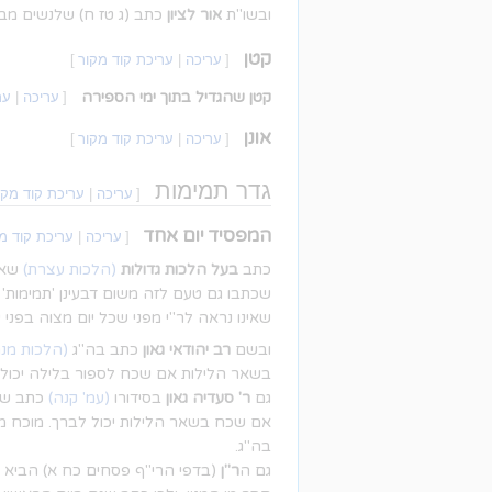
ובשו"ת
אור לציון
כתב (ג טז ח) שלנשים מבנ
קטן
[
עריכה
|
עריכת קוד מקור
]
קטן שהגדיל בתוך ימי הספירה
[
עריכה
|
ער
אונן
[
עריכה
|
עריכת קוד מקור
]
גדר תמימות
[
עריכה
|
עריכת קוד מקו
המפסיד יום אחד
[
עריכה
|
עריכת קוד מ
כתב
בעל הלכות גדולות
(הלכות עצרת)
שאם 
שכתבו גם טעם לזה משום דבעינן 'תמימות' ו
שאינו נראה לר"י מפני שכל יום מצוה בפני 
ובשם
רב יהודאי גאון
כתב בה"ג
(הלכות מנחו
בשאר הלילות אם שכח לספור בלילה יכול ל
גם
ר' סעדיה גאון
בסידורו
(עמ' קנה)
כתב שהש
אם שכח בשאר הלילות יכול לברך. מוכח מתו
בה"ג.
גם ה
ר"ן
(בדפי הרי"ף פסחים כח א) הביא דבר