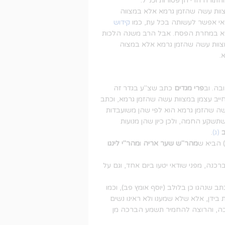
התורה הרי הן פטורות וכנ"ל.
וות עשה שהזמן גרמא אלא במצווה
שאי אפשר לעשותה בכל עת, כמו
קידוש
 היא במחרת הפסח. אבל הרב משנה הלכות
צוות עשה שהזמן גרמא אלא במצוה
.
בה. וב
פרי מגדים
כתב שצ"ע בגדר זה
ייב עצמן במצוות עשה שהזמן גרמא, וכתב
עשה שהזמן גרמא הוא לפי שהן משועבדות
שקע החמה, ולכן כיון שהן מנועות
(ג)
.
 הביא ש
מהר"ש שער אריה
ו
מהר"י לינגו
כנה, מפני שודאי יטעו ביום אחד, וגם על
 שנהגו כן בלולב (יוסף אומץ פב), וכמו
בידן, אלא שלא שמענו ולא ראינו נשים
כה, והרוצה להחמיר תשמע הברכה מן