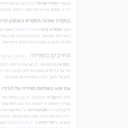
ובספר
חמדת ישראל
(לו)
כתב בדעת החינוך 
הנ"ל. אמנם לפי גירסת ספר החינוך שלפנינ
במקרה שיבנה המקדש באמצע ימי 
כתב
תפארת בנים
(
ספירת העומר
) שגם הס
דאורייתא שנספור להגיע ולהקריב קרבן מנ
ותהיה למפרע ספירת כל הימים דאורייתא.
החייבים בספירה
[
עריכה
|
עריכת ק
ב
גמרא
(מנחות סה ב) מובאת ברייתא הלומ
חל על כל אדם מישראל ולא רק על בית דין 
מתבאר מתוך דבריו (אורח חיים תפט א).
אם יוצא בשמיעת ספירה של חבירו
כתב ה
רשב"א
בתשובה
(א קכו)
שלפי מה ד
מאחר ולצאת ידי חובתו, וכל שכן הוא שהר
ודייק מדבריו ה
מגן אברהם
(ב)
שדווקא את ה
תנח)
שהביא הבית יוסף, שם מבואר שהש"ץ 
בעצמו. וה
פרי חדש
(ד"ה ומ"ש ומצוה)
הקשה