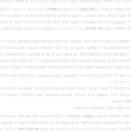
תחילה יש לספור בעצמו. אמנם בסוף דבריו שם הכריע כהמג"א שאף לכתחילה י
צא בספירת חבירו. וב
חק יעקב
(ד)
הביא שב
אגודה
(מנחות סה ב סימן לב)
כתב 
א כתב לבאר, שמה שכתב הרשב"א שהש"ץ מוציא אחרים זהו דווקא בברכה ו
ו. ומשמע בדבריהם שאפילו בדיעבד אינו יוצא. כדבריו בהסבר הרשב"א הוכי
די ספירה. גם ה
פרי מגדים
(אשל אברהם ב)
העתיק דברי החק יעקב בהסבר 
ם
כלבו
(
נה
) ו
אבודרהם
דהאי דקאמר בברייתא (מנחות שם) וספרתם לכם לכל א
י שלא לצאת על ידי שמיעה מהש"ץ), ועל דברי האגודה הקשה מאי שנא מכל ה
וה 'וספרתם לכם ולקחתם לכם', אך נשאר בצ"ע. ומ"מ משמע בדבריו שסובר כ
ירת הש"ץ, כיון שמה שצריך מנין לכאו"א ולאפוקי בי"ד, זה ניתן ללמוד מ'וספר
 אם נאמר דהוי שומע כעונה, מ"מ לא חשיב שהוא סופר והתורה הקפידה על ספ
רי הפר"ח לחלק בין לכתחילה לבדיעבד, ומשמע שסובר כן להלכה שלכתחילה
 שיטה כד)
.
כתחילה לדיעבד, שהרי במילי דאורייתא אין לחלק בהכי, ותמה על האליה רבה 
להיות 'בי"ד' במקום 'ש"ץ', והעלה למעשה שאפשר אף לכתחילה לצאת ידי חו
ופר לעצמו.
יוסף בדברי האגודה אינו מחוור.
אחד לספור לעצמו. וב
משנה ברורה
(ה)
הביא הדעות בזה אם יכול לצאת על יד
 כבר בראשונים, שלדעת
רש"י
, וכמו שמפרש דבריו ב
חידושי הרשב"א
, משמע ש
ת
(
מאה שערים, הלכות חדש וספירת העומר
), וכן כתב
אורחות חיים
(
הלכות ספ