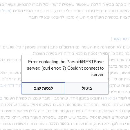
"כ כתב בביאור הלכה שאפשר שאפילו לרש"י יכול חבירו להוציאו, ונשאר ב
לצאת בספירת חבירו יחזור ויספור בלי ברכה, וכמו שכתב ה
פרי מגדים
(אשל א
צאת בספירת הש"ץ ואף הש"ץ נתכוון להוציאו יצא ידי חובה.
 קוד מקור
]
שים לא תספורנה את העומר. גם ה
רמב"ם
כתב (תמידין ומוספין ז כד) שנשים ו
כבר כתב כן ה
מאירי
(פסחים קכא ב ד"ה דין ספירת העומר).
) מנה את ספירת העומר כאחת ממצוות עשה שלא הזמן גרמא ושנשים חייבות בה
Error contacting the Parsoid/RESTBase
סופר בדברי הרמב"ן.
server: (curl error: 7) Couldn't connect to
שר, שכיון שלא תלתה התורה בזמן מסויים רק שיקריבו ממחרת השבת, יוצא שא
server
וות יום ט"ו נשים חייבות, וא"כ אי אפשר לפטרן מחמת זה. גם לדעת הרמב"ם א
 מצווה שהזמן גרמא. סברה כעין זו כתב גם בספר
דברי יחזקאל
(מה ד ד"ה איב
ביטול
לנסות שוב
יו מתחילים למנות מאותו יום שהקריבו.
אליעזר
(ב יא ה)
נתנבאו בסגנון אחד, שהרמב"ן סובר שמצוות ספירת העומר
בז
ת עשה שהזמן גרמא. והרמב"ם שפטר את הנשים לשיטתו אזיל שסובר שהיא מהת
תו כרוב הפוסקים שבזה"ז ספירת העומר מדרבנן, היה לו לחייב את הנשים כד
 שהאול"צ לשיטתו אזיל שסובר שיש לנקוט שספירת העומר מדאורייתא כדעת 
מדי מחלוקת לא נפקא, וכמו שכתב ה
ביאור הלכה
בשם כמה ראשונים הסוברים 