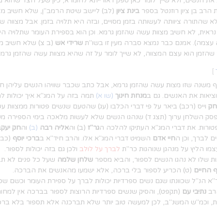
 את הנשים, ולא שייך לומר כאן ספק דאורייתא לחומרא, כיון שעל הצד שהוא מ
הרב בן ציון רוזנטל בספר
בינת ציון
(לב) ליישב שיטת הרמב"ן, שלא חשיב מצ
שהתורה ציוותה לעשותה בזמן מסויים, ובזה היא תלויה בזמן. אבל מצווה 
נראית, לא חשיב מצוות עשה שהזמן גרמא. וכן הוא בספירת העומר שתלויה
צמה). אמנם כבר נמצא סברה מעין זו בשו"ת
שרידי אש
(ב צ) שלא חשיב מ
הזמן הוא עצם המצווה, לא שייך לומר על זה שהיא מצוות עשה שהזמן גרמא
]
משנה שזו מצות עשה שהזמן גרמא, אבל כתב שכבר שוויהו הנשים עליהן חו
וציאות את האנשים. גם ב
מנחת חינוך
(שו א)
תמה בזה על המג"א איך יכולות לח
חק
וייס (רכב) ביאר על פי דברי הכלבו (עג) שהטעם שנשים פטורות ממצוות 
סק השלחן ערוך (תצג ד) שנהגו הנשים שלא לעשות מלאכה בימי הספירה משת
טורות. את דברי המג"א העתיקו להלכה ה
גר"ז
(ב) וה
אליה רבה
(ב)
וה
חק יעקב
 לברך, וכן ה
חיי אדם
השמיט דברי המג"א אלו. והרב חיד"א ב
ברכי יוסף
(כב)
מו הליץ על מנהגן שנוהגות כר"ת
לברך על לולב
ולכן גם בזה יכולות לספור.
ת שלו לא נהגו הנשים לספור, והביא מספר
שלחן שלמה
שעל כל פנים לא תבר
 החיים
(ט) הכריע לספור בלי ברכה, אלא ישמעו מהאנשים את הברכה.
"א הנ"ל שכוונתו שגם נשים ספרדיות יכולות לברך על ספירת העומר וכשם שכתב
הרב
נתיבי עם
(תקפט), והסיק שנשים ספרדיות הרוצות לספור בברכה אין למחות 
ות, וכמ"ש המשנ"ב, לכן למעשה טוב יותר שלא תברכנה אלא תספור בלא בר