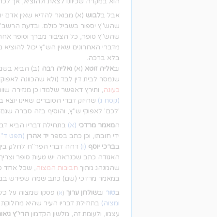
הוא במקרה שכיוונו לצאת ולהוציא, אך לכ
אבל ב
לבוש
(א) מבואר להדיא שאין אדם יו
שהש"ץ יספור בשביל כולם. ובדעת הרשב"
שהש"ץ סופר, כל הציבור מברך וסופר אחרי
מדברי האחרונים שאין הש"ץ יכול להוציא מי
בלא ברכה.
וב
אליה זוטא
(א) ו
אליה רבה
(ב) הביא בש
שנמסר לבית דין לבד (ולא שהכוונה לאפוק
כעונה
, ותירץ דאפשר שלמדו כן מגזירה שו
(קסח ג)
שחיזק דברי הסוברים שאינו יוצא בספ
'לכם' לאפוקי ש"ץ, והוסיף בזה סברה שגם
ה
מאמר מרדכי
(א)
בתחילת דבריו הביא דב
ידי חובתו, וכן כתב בספר
יד אהרן
(תפט ד"ה
ב
ברכי יוסף
(ו)
דחה דברי הפר"ח לחלק בין ל
האגודה כתב שכנראה יש טעות סופר וצריך 
שהמנהג מתוך
חביבות המצוה
, שכל אחד ס
במאמר מרדכי (שם) כתב שמה שפירש בברכי 
ב
טור
וב
שולחן ערוך
פסקו שמצוה על כל 
(
א
)
ומצוה)
בתחילת דבריו העיר שהיא מחלוקת
עצמו, ולעומת זה, מלשון הקדמון
הרי"ץ גיאו