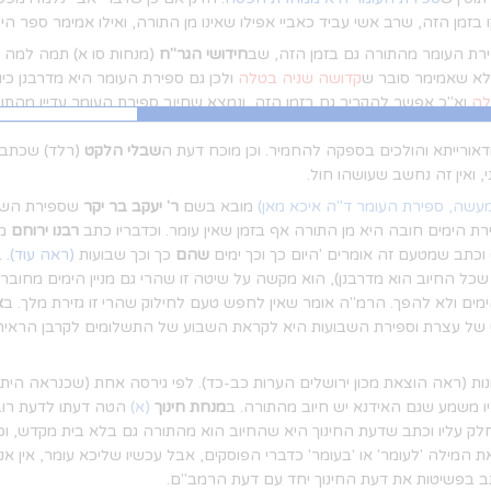
 בזמן הזה, שרב אשי עביד כאביי אפילו שאינו מן התורה, ואילו אמימר ספר ה
ת העומר מהתורה גם בזמן הזה, שב
חידושי הגר"ח
(מנחות סו א) תמה למה פ
לא שאמימר סובר ש
קדושה שניה בטלה
ולכן גם ספירת העומר היא מדרבנן כיו
לה
וא"כ אפשר להקריב גם בזמן הזה, ונמצא שחיוב ספירת העומר עדיין מהתור
ורייתא והולכים בספקה להחמיר. וכן מוכח דעת ה
שבלי הלקט
(רלד) שכתב
 ואין זה נחשב שעושהו חול.
עשה, ספירת העומר ד"ה איכא מאן)
מובא בשם
ר' יעקב בר יקר
שספירת השבו
ת הימים חובה היא מן התורה אף בזמן שאין עומר. וכדבריו כתב
רבנו ירוחם
מד
וכתב שמטעם זה אומרים 'היום כך וכך ימים
שהם
כך וכך שבועות
(ראה עוד)
. 
ל החיוב הוא מדרבנן), הוא מקשה על שיטה זו שהרי גם מניין הימים מח
מים ולא להפך. הרמ"ה אומר שאין לחפש טעם לחילוק שהרי זו גזירת מלך. ב
א
ט של עצרת וספירת השבועות היא לקראת השבוע של התשלומים לקרבן הראיה 
נות (ראה הוצאת מכון ירושלים הערות כב-כד). לפי גירסה אחת (שכנראה הית
יו משמע שגם האידנא יש חיוב מהתורה. ב
מנחת חינוך
(א)
הטה דעתו לדעת רוב 
 חלק עליו וכתב שדעת החינוך היא שהחיוב הוא מהתורה גם בלא בית מקדש, 
 את המילה 'לעומר' או 'בעומר' כדברי הפוסקים, אבל עכשיו שליכא עומר, אין א
 בפשיטות את דעת החינוך יחד עם דעת הרמב"ם.