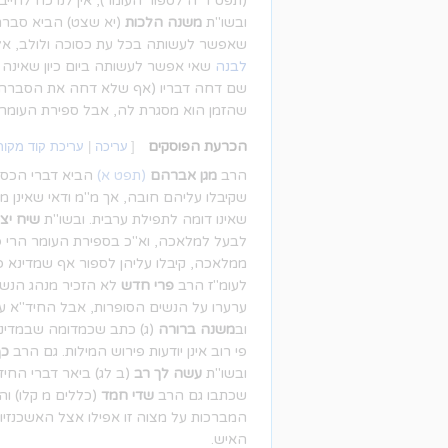
(תפט ד"ה לספור העומר), אין לנו כח לחייב
ובשו"ת
משנה הלכות
(יא שצט) הביא סברת 
שאפשר לעשותה בכל עת כסוכה ולולב, אלא 
לבנה
שאי אפשר לעשותה ביום כיון שאינה 
שם דחה דבריו (אף שלא דחה את הסברה ע
שהזמן הוא מסגרת לה, אבל ספירת העומר ש
הכרעת הפוסקים
[
עריכה
|
עריכת קוד מקור
הרב
מגן אברהם
(תפט א)
הביא דברי הכסף 
שקיבלו עליהם חובה, אך מ"מ ודאי שאינן מ
שאינו דומה לתפילת ערבית. ובשו"ת
שיח יצ
לבעל למלאכה, וא"כ בספירת העומר הרי פ
ממלאכה, קיבלו עליהן לספור אף שמדינא פ
לעומ"ז הרב
פרי חדש
לא הזכיר מנהג הנשים
ערערו על הנשים הסופרות, אבל החיד"א עצ
וב
משנה ברורה
(ג) כתב שכמדומה שבמדינו
פי רוב אינן יודעות פירוש המילות. גם הרב
כף
ובשו"ת
עשה לך רב
(ב לג) ביאר דברי החיד
שכתבו גם הרב
שדי חמד
(כללים מ קלו) ו
המברכות על מצוה זו אפילו אצל האשכנזי
האיש.