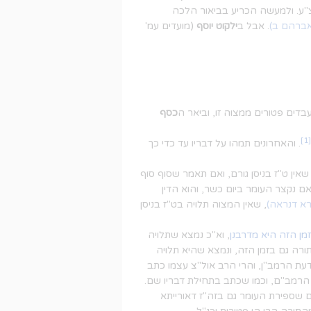
צ"ע. ולמעשה הכריע בביאור הלכה
ברהם ב)
. אבל ב
ילקוט יוסף
(מועדים עמ'
עבדים פטורים ממצוה זו, וביאר ה
כסף
[1]
. והאחרונים תמהו על דבריו עד כדי כך
ין ט"ז בניסן גורם, ואם תאמר שסוף סוף
ם נקצר העומר ביום כשר, והוא הדין
רא דנראה)
, שאין המצוה תלויה בט"ז בניסן
מן הזה היא מדרבנן
, וא"כ נמצא שתלויה
ורה גם בזמן הזה, ונמצא שהיא תלויה
עת הרמב"ן, והרי הרב אול"צ עצמו כתב
הרמב"ם, וכמו שכתב בתחילת דבריו שם.
שספירת העומר גם בזה"ז דאורייתא