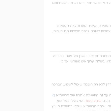
 הוא מדאורייתא, וזהו כשיטת
רבנו ירוחם
 הספירה, שיהיה מאז והלאה הספירה
טרפו לטובה להיות תמימות המ"ט ימים,
חרת יום טוב ראשון של פסח. חיוב זה
ד). וב
שלחן ערוך
אינו מפורש, אך כן
הדין לספירת העומר שיכול לשמוע הברכה
ה על זה מתשובה אחרת של ה
רשב"א
(א
 מקום
שומע כעונה
הוי כאילו ספר הוא
מה שכתב הרשב"א שיוצא בספירת הש"ץ