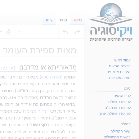
טיוטה
סוגיה
שיחה
סג
מצות ספירת העומר ו
עמוד ראשי
קפיצה
קפיצה
מדאורייתא או מדרבנן
ברוכים הבאים
[
עריכה
|
שינויים אחרונים
לניווט
לחיפוש
ה
גמרא
(מנחות סו א)
מביאה דברי אביי שמצו
סוגיה אקראית
מנה ימים ולא מנה שבועות מפני שזכר למקד
ניווט
הזה היא מדרבנן, וכן הוא ב
רא"ש
(פסחים י 
לפי נושאים
מבואר בדעת ה
רז"ה
(פסחים כח א) שכתב
לפי סדר הש"ס
(בדפי הרי"ף פסחים כח א ד"ה וכי היכי) ש
לפי סדר הרמב"ם
שהיא דעת
רש"י
(ד"ה אמימר)
שכל האמוראי
לפי סדר השלחן ערוך
אבל ה
רמב"ם
(תמידין ומוספין ז כד) כתב 
קהילה
העומר. וכתב ה
כסף משנה
שהוא סובר שרב 
שהרי לעיל מיניה רבא אומר שנצרכו שני ה
שער הקהילה
בקשות ממפעילים
כר' יוחנן בן זכאי שהביא מזה ראיה נגד הביי