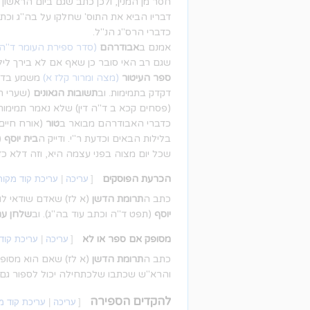
חסר מן המנין, ולכן כתב שגם ביום הראשון
דבריו הביא את התוס' שחלקו על בה"ג וכת
כדברי הרס"ג הנ"ל.
אמנם ב
אבודרהם
(סדר ספירת העומר ד"ה
שגם רב האי סובר כן שאף אם לא בירך ליל
ספר העיטור
(מצה ומרור קלז א)
משמע בדעת 
דקדק בתמימות. וב
תשובות הגאונים
(שערי תש
(פסחים קכא ב ד"ה דין) שלא נאמר תמימות 
כדברי האבודרהם מבואר ב
טור
(אורח חיים
בלילות הבאים וכדעת ר"י. ודייק ה
בית יוסף
(
שכל יום מצוה בפני עצמה היא, וזה דלא כ
הכרעת הפוסקים
[
עריכה
|
עריכת קוד מקור
כתב ה
תרומת הדשן
(א לז) שאדם שודאי לו 
יוסף
(תפט ד"ה וכתב עוד בה"ג). וב
שלחן ער
מסופק אם ספר או לא
[
עריכה
|
עריכת קוד
כתב ה
תרומת הדשן
(א לז) שאם הוא מסופק
והרא"ש שכתבו שלכתחילה יכול לספור גם מ
להקדים הספירה
[
עריכה
|
עריכת קוד מ