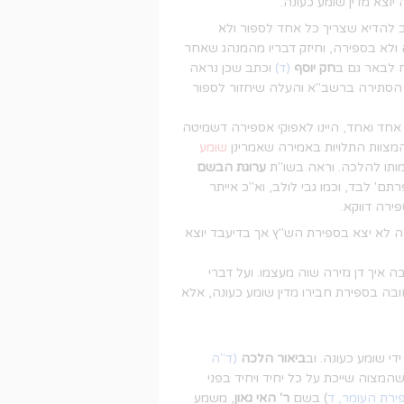
וצא מדין שומע כעונה.
להדיא שצריך כל אחד לספור ולא
לא בספירה, וחיזק דבריו מהמנהג שאחר
ח לבאר גם ב
חק יוסף
(ד)
וכתב שכן נראה
הסתירה ברשב"א והעלה שיחזור לספור
חד ואחד, היינו לאפוקי אספירה דשמיטה
מצוות התלויות באמירה שאמרינן
שומע
מותו להלכה. וראה בשו"ת
ערוגת הבשם
תם' לבד, וכמו גבי לולב, וא"כ אייתר
ירה דווקא.
 לא יצא בספירת הש"ץ אך בדיעבד יוצא
איך דן גזירה שוה מעצמו. ועל דברי
בה בספירת חבירו מדין שומע כעונה, אלא
י שומע כעונה. וב
ביאור הלכה
(ד"ה
המצוה שייכת על כל יחיד ויחיד בפני
ירת העומר, ד
) בשם
ר' האי גאון
, משמע