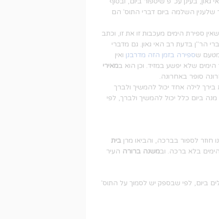
י גאון, בעינן עכ"פ שיספור ביום, ובסוף
 שלענין השלמה ביום דברי התוס' הם
ן ספירת הימים מעכבות זו את זו, וכתב
 הר"ן בדעת רב האי גאון. גם מדברי
 מטעם ש
ספירה בזמן הזה מדרבנן
ואין
ימים שלא יפשע במזיד. וכן הוא ב
מאירי
רונה סופר באחרונה.
 בירך לילה אחד יכול להמשיך ולברך
ה ביום כלל יכול להמשיך ולברך, לפי
ו חוזר לספור בברכה, והביאו מרן
בית
ימים בלא ברכה. וב
משנה ברורה
העיר
ם ביום, לפי שבספק יש לסמוך על התוס'