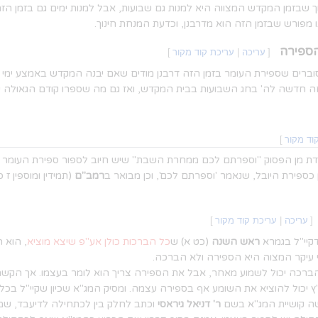
שבזמן המקדש המצווה היא למנות גם שבועות, אבל למנות ימים גם בזמן הזה
ו מפורש שבזמן הזה הוא מדרבנן, וכדעת המנחת חינוך.
הספירה
[
עריכה
|
עריכת קוד מקור
]
וברים שספירת העומר בזמן הזה דרבנן מודים שאם יבנה המקדש באמצע ימי
חה חדשה לה' בחג השבועות בבית המקדש, ואז גם מה שספרו קודם הגאולה יצ
וד מקור
]
דת מן הפסוק "וספרתם לכם ממחרת השבת" שיש חיוב לספור ספירת העומר ממ
כספירת היובל, שנאמר 'וספרתם לכם', וכן מבואר ב
רמב"ם
(תמידין ומוספין ז כ
[
עריכה
|
עריכת קוד מקור
]
קיי"ל בגמרא
ראש השנה
(כט א) ש
כל הברכות כולן אע"פ שיצא מוציא
, הוא 
י עיקר המצוה היא הספירה ולא הברכה.
ברכה יכול לשמוע מאחר, אבל את הספירה צריך הוא לומר בעצמו. אך הקש
יכול להוציא את השומע אף בספירה עצמה. ומסיק המג"א שכיון שקיי"ל בכל
 קושיית המג"א בשם
ר' דניאל גיראסי
וכתב לחלק בין לכתחילה לדיעבד, ש