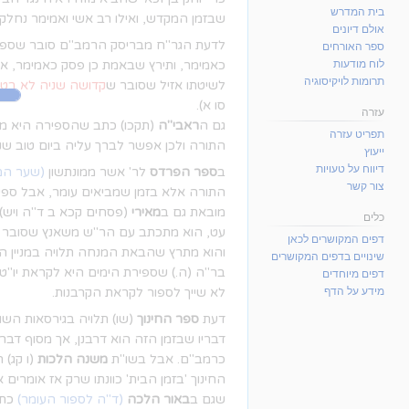
בית המדרש
שבזמן המקדש, ואילו רב אשי ואמימר נחלקו
אולם דיונים
לדעת הגר"ח מבריסק הרמב"ם סובר שספיר
ספר האורחים
כאמימר, ותירץ שבאמת כן פסק כאמימר, א
לוח מודעות
תרומות לויקיסוגיה
לשיטתו אזיל שסובר ש
קדושה שניה לא בט
סו א).
עזרה
גם ה
ראבי"ה
(תקכו) כתב שהספירה היא מדא
תפריט עזרה
התורה ולכן אפשר לברך עליה ביום טוב שני,
ייעוץ
דיווח על טעויות
ב
ספר הפרדס
לר' אשר ממונתשון
(שער המ
צור קשר
התורה אלא בזמן שמביאים עומר, אבל ספיר
מובאת גם ב
מאירי
(פסחים קכא ב ד"ה ויש) 
כלים
עט, הוא מתכתב עם הר"ש משאנץ שסובר שכ
דפים המקושרים לכאן
והוא מתרץ שהבאת המנחה תלויה במניין הי
שינויים בדפים המקושרים
בר"ה (ה.) שספירת הימים היא לקראת יו"
דפים מיוחדים
מידע על הדף
לא שייך לספור לקראת הקרבנות.
דעת
ספר החינוך
(שו) תלויה בגירסאות השו
דבריו שבזמן הזה הוא דרבנן, אך מסוף דבר
כרמב"ם. אבל בשו"ת
משנה הלכות
(ו קג)
החינוך 'בזמן הבית' כוונתו שרק אז אומרים
שגם ב
באור הלכה
(ד"ה לספור העומר)
כתב