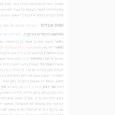
שאחד יכול להוציא את חבירו בזה. אבל אח
שלכתחילה יספור בעצמו ובדיעבד אם כיוון 
תיח) הכריע כהמג"א והברכ"י שאם התכוון ל
נשים ועבדים
[
עריכה
|
עריכת קוד מקור
]
מחלוקת הרמב"ם והרמב"ן
[
עריכה
|
עריכת
ב
זוהר
(תצוה קפג א, אמור צז ב) מבואר שנ
משנה
לפי שזו
מצוות עשה שהזמן גרמא
, ו
אבל ה
רמב"ן
(קידושין לג ב ד"ה והוי יודע
שבשו"ת
דברי מלכיאל
(ג ה)
כתב שיש טעות 
ובשו"ת
אבני נזר
(שפד) כתב ליישב בדרך אפ
לעולם הוא מחרת יום ט"ו, מ"מ הרי בכל מצ
לספירה, נמצא שגם אין היום גורם ולא הוי
דווקא, שאם היו מצווים להקריב ביום אחר, ה
הרב
אור לציון
(ג טז ב ד"ה ואגב)
והרב
ציץ 
היא בקרבן ולא בזמן גרידא, ולא הוי מצו
בזמן. ודבריהם צ"ב, שא"כ נמצא שמרן שדע
להלכה (ח) שנשים לא תספורנה. אמנם י"ל
וגם בדעת הצי"א יש לומר שכיון שסוף סוף 