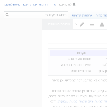
לא בחשבון
שיחה
תרומות
יצירת חשבון
כניסה לחשבון
חיפוש
וד מקור
גרסאות קודמות
שמירת השינויים…
אפשרויות דף
מעבר עורך
מקורות
מנחות סה ב-סו א
ם:
תמידין ומוספין ז כב-כה
 ערוך:
אורח חיים תפט
ספור אלא מדרבנן זכר למקדש. וכן נראה
ש קיים, יש חיוב מן התורה לספור ספירת
ת השבועות. וקצת יש להביא ראיה לדבר,
ה למנות ימים ומצוה למנות שבועות
, ודלא
סוק. אמנם יש לדחות שאביי דיבר במצווה