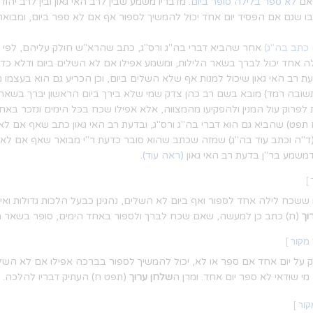
 אם
לא ספר בלילה סופר ביום
. מדבריו משמע שבין לרב האי גאון ובין לרב יהודא
בו שגם אם הפסיד יום אחד יכול להמשיך לספור אף אם לא ספר ביום, ומבואר
 כתב בה"ג)
אחר שהביא דברי בה"ג ורס"ג, כתב שהרא"ש חולק עליהם, לפי שאי
ה אחד יכול לברך בשאר הלילות, ומשמע אפילו אם לא השלים ביום ודלא כדברי
רב האי גאון שיכול למנות אף שלא השלים ביום, וכן הכריע גם הוא בעצמו
ובה רמד) מובא בשם רב כהן צדק שמי שלא בירך ביום הראשון יברך בשאר ה
לפרוק עול המנין ולהפקיעו מהמצווה, אלא אפילו שכח בכל הימים ונזכר באח
 תפט) שהביא גם הוא דברי בה"ג ורס"ג, ובדעת רב האי גאון כתב שאף אם לא
ד"ה וכתב עוד בה"ג) שמזה שכתב שהוא סובר כדעת ר"י מבואר שאף אם לא מנ
דמשמע בר"ן בדעת רב האי גאון
(ראה עוד)
.
]
ששכח לילה אחד לספור ואף ביום לא השלים, נהגינן כבעל הלכות גדולות ואינ
וך
(ח) כתב כן למעשה, שאם שכח לברך ולספור באחד הימים, סופר בשאר ה
 מקור
]
 על יום אחד אם ספר או לא, יכול להמשיך לספור בברכה אפילו אם לא השלי
י שודאי לא ספר יום אחד. ומרן ה
שלחן ערוך
(תפט ח) העתיק דבריו להלכה.
קור
]