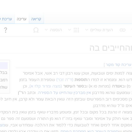
קריאה
עריכה
עריכת ק
הערת שוליים
הוספה
נוּן טקסט
מבנה
החייבים בה
עריכת קוד מקור
]
בבלי:
ה למנות ימים ושבועות, ושכן עשו רבנן דבי רב אשי, אבל אמימר
ש הוא. ומגמרא זו למדו ה
תוספות
(ד"ה זכר)
שספירת העומר בזמן
רמב"
מ) וב
אגודה
(מנחות סו א) וב
ספר העיטור
(מצה ומרור קלז א)
, וכן
שולחן
 שמטעם שהוא מדרבנן
אין מברכין שהחיינו על הספירה
. וכתב ה
ר"ן
כן מסכימים רוב המפרשים שבזמן הזה שאין הבאת עומר ולא קרבן, אין חיוב ל
ם ס"ל שהיא מדרבנן.
שמצווה זו נוהגת בכל מקום ובכל זמן, ומשמע מדבריו שאף בזמן שאין בית המקד
אשי חולק על אמימר וסובר שאף בזה"ז הוא מן התורה ושמטעם זה ספר גם א
פסוקים אחד לימים ואחד לשבועות כדי ללמוד את ההלכה שמחדש אביי, ש
מצו
תוסין ש
ספירת העומר היא ממחרת הפסח
. חזינן אם כן שדברי אביי נלמדו מפ