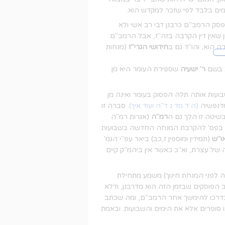
ימים בלבד לפי שזכר למקדש הוא.
סק הרמב"ם כרבנן דבי רב אשי ולא
ן שאין דין הקרבה בזה"ז, אבל הרמב"ם
ה הוא, והו"ד גם ב
חידושי הגרי"ז
(מנחות
 בשם
ר' ישעיה
שספירת העומר היא מן
עות אותה תלה הפסוק בעומר ואינה מן
נפשיה
(ה ד מד ג ד"ה ועוד איך)
. סברה זו
בשיטה זו הלך גם ה
רמ"ה
(אגרות רמ"ה
ובר בפס' להקרבת המנחה החדשה בשבועות
ו"ש
(תמידין ומוספין ז,כב) ביאר עפ"י הגמ'
של עצרת, וא"כ כאשר אין ביהמ"ק קיים
ה לפני המנחת חינוך) משמע מתחילת
הפוסקים שבזמן הזה הוא מדרבנן, ודלא
וכדרכו להימשך אחר הרמב"ם, ומה שכתב
נו סופרים אלא את הימים והשבועות. ובאמת