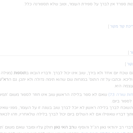
ות ספרד אין לברך על ספירת העומר, וטוב שלא תספורנה כלל.
יכת קוד מקור
]
ר
]
קור
]
שכח יום אחד ולא בירך, שוב אינו יכול לברך. ודבריו הובאו ב
תוספות
(מגילה כ
ליכא. וכתבו על זה התוס' במנחות שם שהוא תימה גדולה ולא יתכן. גם ה
רא"ש
עצמה היא.
ת שורה 73)
שאם לא ספר בלילה הראשון שוב אינו חוזר לספור משום 'תמימות'
ספור ביום.
וכח לברך בלילה ראשון לא יוכל לברך שוב בשנה זו על העומר, מפני שאינן
ך דבריו שאפילו אם לא השלים ביום יכול לברך בלילה שלאחריו, וזהו לכאור
י רב יהודאי גאון הנ"ל והוסיף ש
רב האי גאון
חולק עליו וסובר שאם משום 'ת