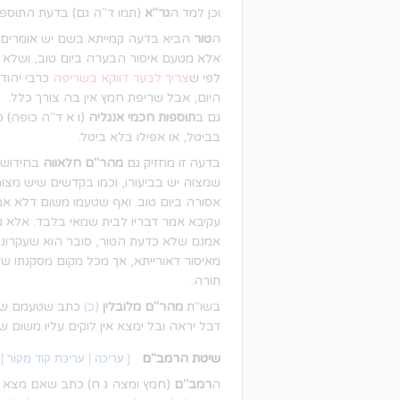
וכן למד ה
גר"א
(תמו ד"ה גם) בדעת התוספו
ה
טור
הביא בדעה קמייתא בשם יש אומרים שג
אלא מטעם איסור הבערה ביום טוב, ושלא
לפי ש
צריך לבער דווקא בשריפה
כרבי יהוד
היום, אבל שריפת חמץ אין בה צורך כלל.
גם ב
תוספות חכמי אנגליה
(ו א ד"ה כופה) 
בביטל, או אפילו בלא ביטל.
בדעה זו מחזיק גם
מהר"ם חלאווה
בחידושי
שמצוה יש בביעורו, וכמו בקדשים שיש מצוה
אסורה ביום טוב. ואף שטעמו משום דלא אמר
עקיבא אמר דבריו לבית שמאי בלבד. אלא גם
אמנם שלא כדעת הטור, סובר הוא שעקרונית 
מאיסור דאורייתא, אך מכל מקום מסקנתו שדב
תורה.
בשו"ת
מהר"ם מלובלין
(כ)
כתב שטעמם שלא 
דבל יראה ובל ימצא אין לוקים עליו משום ש
שיטת הרמב"ם
[
עריכה
|
עריכת קוד מקור
]
ה
רמב"ם
(חמץ ומצה ג ח) כתב שאם מצא חמץ