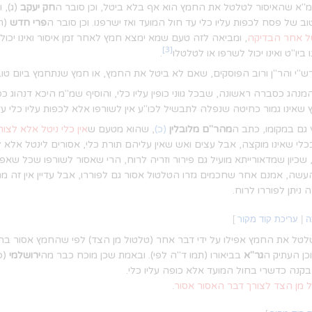
"א שהאיסור לטלטל את החמץ הוא אף בלא ביטל, וכן סובר ה
חק יעקב
(ג), 
של פסח לכפות עליו כלי עד חול המועד ואז ישרפנו. וכן סובר ה
פרי חדש
(תמ
ל אחר הבדיקה
, ומביאה לזה טעם שמא ימצא חמץ לאחר זמן איסור ואינו יכול 
[3]
ו"ט ואינו יכול לשרפו או לטלטלו
.
"י והר"ן ורוב הפוסקים, שאם לא ביטל את החמץ, או חמץ שנתחמץ ביום טוב,
נהג כסברה ראשונה, שבכל גווני כופין עליו כלי, והוסיף שמ"מ היכא דנהו
אינו גמור כחיטה שנפלה לתבשיל לכו"ע אין לשורפו אלא לכפות עליו כלי עד 
גם במקומו, כתב ה
מהר"ם מלובלין
(כ)
, שהוא מטעם ש
אין כלי ניטל אלא לצו
בכלי שאינו מוקצה, אבל עצים ואש שאין עליהם תורת כלי, אסורים לינטל אלא 
, שכיון שמדאורייתא מועיל גם פירור וזריה לרוח, הרי שאסור לשורפו שכל שאפ
העשה, אמנם אחר שחכמים גזרו הטלטול אסור גם לפוררו, אבל עדיין אין זה מ
יתן לפוררו לרוח.
ה
|
עריכת קוד מקור
]
טל את החמץ אפילו על ידי דבר אחר (טלטול מן הצד) לפי שהחמץ אסור בה
כן העתיק ה
גר"א
בביאורו (תמו ד"ה לפי). ובאמת שכן מוכח כבר מה
ירושלמי
(פ
 בקנה כדשרי בחול המועד אלא כופה עליו כלי.
 מן הצד לצורך דבר האסור אסור
.