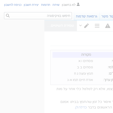
לא בחשבון
שיחה
תרומות
יצירת חשבון
כניסה לחשבון
חיפוש
וד מקור
גרסאות קודמות
שמירת השינויים…
אפשרויות דף
מעבר עורך
מקורות
פסחים ו א
מי:
פסחים ב ב
ם:
חמץ ומצה ג ח
 ערוך:
אורח חיים תמו א-ג
 עצמו, אלא רק לטלטל כלי אחר על מנת
איסור כל זמן שהחמץ בביתו. אמנם
ו הראשונים בדבר
כדלהלן
.