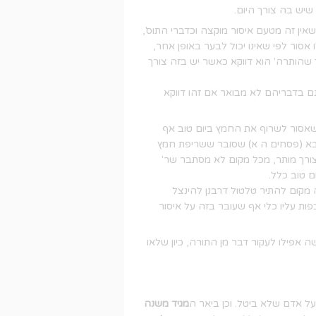
יש בה צורך היום.
אין זה מטעם איסור מוקצה וכדברי התוס',
 אסור לפי שאינו יכול לבער באופן אחר,
שהותרה' הוא דווקא כאשר יש בזה צורך
נם בדבריהם לא מבואר אם זהו דווקא
שאסור לשרוף את החמץ ביום טוב אף
עקיבא (פסחים ה א) שסובר ששריפת חמץ
צורך מותר, מכל מקום לא מסתבר שר'
ם טוב כלל.
 מקום להתיר טלטול דרבנן להינצל
פות עליו כלי אף שעובר בזה על איסור
פילו לעקור דבר מן התורה, כיון שלאו
על אדם שלא ביטל. וכן ביאר ה
מגיד משנה