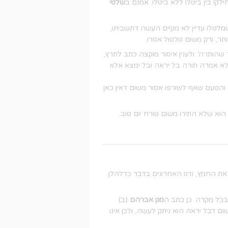
לקו בין ביטלו ללא ביטלו. אמנם ב
שלטי
לטלו עדיין לא מקיים העשה דתשביתו,
ר, ורק משום טלטול אסרו.
הותרה'. ולענין איסור מוקצה כתב לתרץ,
 ולא אמרה תורה בל יראה ובל ימצא אלא
 והטעם שאף לשורפו אסור משום דאין כאן
וא שלא התירו משום טורח יום טוב.
את החמץ, ודנו האחרונים בדבר כדלהלן.
בכל מקרה. כן כתב ה
מגן אברהם
(ב)
ם דבל יראה הוא ניתק לעשה, ולכן אינו