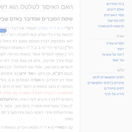
בית המדרש
האם האיסור לטלטלו הוא דו
אולם דיונים
ספר האורחים
שיטת הסוברים שמדובר באדם שבי
לוח מודעות
תרומות לויקיסוגיה
רש"י
(ו א ד"ה כופה)
מעמיד את דברי רב בא
לכפות עליו כלי שלא יבוא לאוכלו. רש"י לא
עזרה
לאו. מסתימת דבריו משמע שאם לא ביטל מותר
תפריט עזרה
ה
ר"ן
(בדפי הרי"ף ב ב ד"ה המוצא) העמיד ג
ייעוץ
הר"ן שאף לשורפו אסור (כוונתו כנראה לשור
דיווח על טעויות
קצת צורך יום טוב, וכאן אין שום צורך לפי 
צור קשר
לשורפו ביום טוב, ואולי אף לטלטלו. וכן הו
כלים
בשם
ריב"א
, וכן כתב ה
אור זרוע
(ב פסחים רנ
דפים המקושרים לכאן
אמר רב יהודה), וה
אגודה
(פסחים א ו), וה
רי
שינויים בדפים המקושרים
כשיטה זו כתב במפורש הטור (אורח חיים ת
דפים מיוחדים
שהותרה הבערה לצורך הותרה נמי שלא לצ
מידע על הדף
הסכים לדבריו והביא לזה ראיה מה
ירושלמי
לן שכל ששריפתו אסורה ביום טוב, אסור לה
שהירושלמי איירי דווקא בשהצית מערב יום ט
מותר.
גם ה
מאירי
(ו א ד"ה מצא) הכריע כשיטת רש"