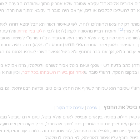
ברים אמורים אליבא דר' עקיבא שסובר שלא אמרינן מתוך שהותרה הבערה לצו
רק להשליכו לכלבים או לים, אך אם היה סובר ר' עקיבא 'מתוך שהותרה' הי
ותר רק להוציאו ולהשליכו לנהר, לפי שאיסור דאורייתא דבל ימצא דוחה לאיס
[1]
א לצורך
. והוכיח דבריו מהסוגיה לקמן (לו א) לגבי ה
לש במי פירות
שלדעת רבן
ר לשורפה מפני שהבערה שלא לצורך היא. והסביר הב"ח שרש"י לשיטתו שסוב
רך, דאפשר באופן אחר. אמנם ה
פרי חדש
(תמו א ד"ה אלא) דחה ראיה זו וכ
לא יעבור בלאו, אך אם כבר נתחמץ ולא ביטל אפשר דשרי לשרפו. אמנם גם ה
דה) כתב בדעת רש"י שאף שאם ביטל אסור לשורפו ולטלטלו, מ"מ אם לא ביטל,
ו במקום הפקר, דרש"י סובר ש
אחר זמן ביעורו השבתתו בכל דבר
, וכיון שהוא
"י שסובר הוא שמותר לשרוף את החמץ ביום טוב, וכדעת רבנו יחיאל. גם ב
ח
 ביטל את החמץ
[
עריכה
|
עריכת קוד מקור
]
שאין חילוק בסוגיה בין אדם שביטל לאדם שלא ביטל, שגם אדם שביטל מבעוד י
כאן קצת צורך יום טוב ואמרינן בזה 'מתוך שהותרה', מכל מקום כאן אינו מוע
חמץ ביום טוב, ואפילו אדם שביטל, לפי שמקיים בזה מצות ביעור והוי קצת צ
ל ורובץ עליו איסור דאורייתא, לא התירו לו טלטול.