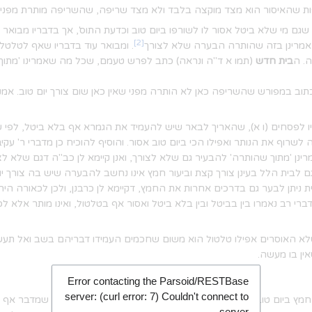
ת שהאיסור הוא מצד מוקצה בלבד ולא מצד שריפה, שהשריפה מותרת מפני ש
ם מי שלא ביטל אסור לו לשורפו ביום טוב וכדעת התוס', אך בדבריו מבואר ש
[2]
 אמרינן בזה שהותרה הבערה שלא לצורך
. ומבואר עוד בדבריו שאף לטלטלו
ה. ה
בית חדש
(תמו א ד"ה ונראה) כתב לפרש טעמם, שכל מה שאמרינו 'מתוך 
כתוב במפורש שהשריפה כאן לא הותרה מפני שאין כאן שום צורך יום טוב. אמ
ו לפסחים (ו א), שהאריך לבאר שיש להעמיד את הגמרא אף בלא ביטל, לפי 
 לשרוף את הנותר ואפילו הכי ביום טוב אסור. והוסיף להוכיח כן מדברי ר' 
ינן 'מתוך שהותרה' להבעיר גם שלא לצורך, ואנן קיימא לן כב"ה דגם שלא ל
 לבית הלל בעינן צורך קצת וביעור חמץ אינו נחשב להבערה שיש בה צורך יו
ניתן לבער גם בדרכים אחרות את החמץ, דקיימא לן כרבנן, ולכן לכאורה היה
רי רב נאמרו בין בביטל ובין בלא ביטל ואסור אף בטלטול, ואינו מותר אלא לכ
האוסרים אפילו טלטול הוא משום שחכמים העמידו דבריהם בשב ואל תעשה א
אין בו מעשה.
Error contacting the Parsoid/RESTBase
server: (curl error: 7) Couldn't connect to
 ביום טוב, כופה עליו כלי עד לערב ומבערו. ומוכח מתוך דבריו שמדבר אף 
server