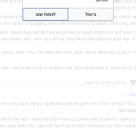
כן כתב ה
מהר"ם מלובלין
(כ)
, והוסיף שגם הרי"ף והרא"ש סתמו דבריהם ולא חי
רי"ף והרמב"ם שסתמו דבריהם.
ביטול
לנסות שוב
הקשה מדוע לא התירו טלטול דרבנן במקום מצוה דאורייתא, ותירץ שבזמן שמ
 באין כאחד. משמע בדבריו שלשרוף את החמץ במקומו על כל פנים יהיה מות
יא דשריפת קדשים האסורים, וגם אין כאן צורך יום טוב קצת שנאמר 'מתוך ש
. ועוד שכיון שחכמים אסרוהו אינו עובר על לאו דבל יראה, מפני שאנוס הוא
ת הרמב"ם שיש איסור טלטול משום דאינו ראוי לשום דבר שהרי אסור בהנאה,
בדעת הרמב"ם שאף שניתן לבער את החמץ על ידי פירור לים וכדומה, סובר ה
ם
[
עריכה
|
עריכת קוד מקור
]
מקור
]
 דברי הגמרא להלכה ולא חילק ולא פירש אם מדובר בביטל או גם בלא ביטל 
ומו אסור.
ך שסובר כהרמב"ם שאין לחלק בין ביטלו ללא ביטלו ואסור לבער את החמץ 
כתבו התוס' כט. שהמשהה חמצו ודעתו לבערו אינו עובר עליו באותו שעה, ומשו