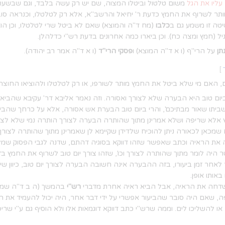
עליו את הגל
משום טלטול וביטלו המצוה, שם יש רק עשה בלבד, וגם שבשעת 
ותר לשרוף את החמץ כדעת ר' יחיאל והרשב"א, אלא רק לטלטלו, וכנראה סוב
יטה זו משמע גם ב
כלבו
(מח ד"ה והמוצא) שאם לא ביטל שרי לטלטלו, וכן הו
יל (חמץ ומצה כח). וכן ביארו כמה אחרונים בדעת רש"י כדלהלן.
תן
על הרי"ף (ו א ד"ה המוצא) ו
פסקי הרי"ד
(ו א ד"ה אמר רב יהודה).
]
 האם מי שלא ביטל את החמץ מותר לשורפו, או רק לטלטלו ולהוציאו החוצה
ום טוב היא הבערה שלא לצורך ואסורה. וזה נאמר אליבא דר' עקיבא שהביא מק
שביתו שאור מבתיכם', והרי ביום טוב הבערת אש אסורה, אלא על כרחך שהביע
מץ אלא שריפה ושלא אמרינן מתוך שהותרה הבערה לצורך הותרה נמי שלא לצו
כאן לכאורה ניתן להוכיח שלדידן שקיימא לן שאמרינן מתוך שהותרה לצורך
את הראיה וכתב שאפשר שזהו דווקא בסוגיה דהתם, שדנה לגבי הפסוק שמל
ר היה לומר מתוך שהותרה לצורך וכו', שזהו צורך יום טוב לשרוף את החמץ בזמן 
ר לאחר זמן ביעורו, בזה ההבערה אינה חשובה הבערה לצורך יום טוב, כיוון שי
באותו אופן.
דחה את הראיה, אבל הביא ראיה אחרת מדברי
רש"י
בהמשך (ה ב ד"ה שמע 
ה, שאם היה סובר שהביעור אפשרי על ידי דבר אחר, היה יכול להעמיד את הפס
 או להשליכו לים. וממה שרש"י כתב דווקא דוגמאות אלו ולא הוסיף גם ע"י ש