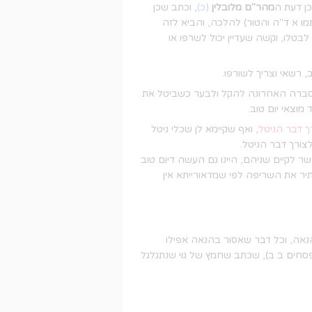
וכן דעת ה
מהר"ם מלובלין
(כ)
, וכתב שכן
ו א ד"ה והטור) להלכה, והביא לזה
לבטלו, וקשה שעדיין יכול לשרפו או
 רשאי וצריך לשורפו.
ג כסברה האחרונה להקל ולבער כשביטל את
מוצאי יום טוב.
רך דבר הניטל
, ואף שקיימא לן שכלי ניטל
לצורך דבר הניטל.
שר לקיים שניהם, היינו גם העשה דיום טוב
תיר את השריפה לפי שמדאורייתא אין
נאה, וכל דבר שאסור בהנאה אפילו
סחים ב ב), שכתב שחמץ של גוי שנתגלגל