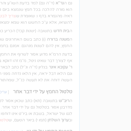
גם ה
גר"א
(ד"ה גם) למד בדעת השו"ע והרמ
הוא מורה להלכה בכל חמץ שנמצא ביום טוב 
ראיה מהגמרא בדף ו: שאומרת ש
צריך לבט
להוציאו, אלא ע"כ החשש הוא שמא ימצאנו בי
ה
בית חדש
בתשובה (ישנות קכד) הכריע כרש
ה
משנה ברורה
(ו) כתב בשם האחרונים שהמ
החמץ, אין להם לשנות מנהגם. אמנם בחמץ ש
בדעת הרמ"א מדוע אסור לשרוף את החמץ 
אף לצורך דבר שאינו ניטל, מ"מ זהו דווקא 
ר' עקיבא איגר
בגליון (ד"ה ונ"ל) כתב לבאר
וגם הלאו דבל יראה, אין הלאו נדחה מפני 
העשה דוחה את לא תעשה כנ"ל, שמהתורה נ
טלטול החמץ על ידי דבר אחר
[
עריכ
ה
ריב"ש
בתשובה (תא) כתב שכאן אסור לטל
מדרבנן אסור בטלטול גם על ידי דבר אחר. ו
לגגו של ישראל, בשבת או ביו"ט אינו דוחפו
וב
ערוך השלחן
(תמו י) ביאר הטעם, ש
טלטול