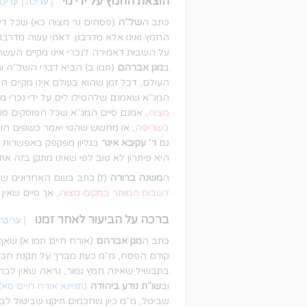
הוצאת החמץ על ידי גוי
[
עריכה
|
עריכת
כתב ה
של"ה
(פסחים נר מצוה כא) שכל דין 
החמץ ואינו אלא מדרבנן. דאתי עשה מדרבנן
על השבות דאמירה לנכרי אינו מקיים העש
ב
מגן אברהם
(תמו ב) הביא דברי השל"ה וה
העולם, דכל זמן שהוא בעולם אינו מקיים הע
המג"א שאמנם שלהטילו לים על ידי נכרי מ
מצוה
, אמנם סיים המג"א שכל הפוסקים סתמו
בשריפה
, או מחשש שהגוי יאמר כשפים הוא
גם
ר' עקיבא איגר
בגליון מפקפק באפשרות לת
היא פיתרון לא טוב לפי שאינו מתקן בזה את
ה
משנה ברורה
(ז) כתב בשם האחרונים שמע
דשבות המותר במקום מצוה
, אך סיים שאין 
ברכה על הביעור לאחר זמנו
[
עריכה
כתב ה
מגן אברהם
(אורח חיים תמו א) שאף
קודם הפסח, מ"מ כעת מברך על תקנת חכמי
בתבשיל שאינה חמץ גמור, נראה שאין לברך
וב
שו"ת נודע ביהודה
(תניינא אורח חיים סא)
שביטל, מ"מ כיון שחכמים תיקנו שביטול לבד