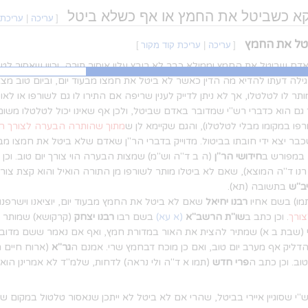
וקא כשביטל את החמץ או אף כשלא ביטל
[
עריכה
|
עריכת 
טל את החמץ
[
עריכה
|
עריכת קוד מקור
]
דם שביטל את החמץ וממילא כבר לא רובץ עליו איסור תורה, וכיון שאסור ל
 גילה דעתו להדיא מה הדין כאשר לא ביטל את חמצו מבעוד יום, וביום טוב מצ
 לו לטלטלו, אך לא ניתן לדייק לענין שריפה אם התירו לו גם לשורפו או לאו
ם הוא כדברי רש"י שמדובר באדם שביטל, ולכן אף שאינו יכול לטלטלו משום מ
פו במקומו מבלי לטלטלו), והגם שקיימא לן ש
מתוך שהותרה הבערה לצורך הו
שכבר יצא ידי חובתו בביטול. מדוייק בדברי הר"ן שאדם שלא ביטל את חמצו מבעוד
א במפורש ב
חידושי הר"ן
(ה ב ד"ה וש"מ) שמצות הבערה הוי צורך יום טוב. וכן
ו ד"ה המוצא), שאם לא ביטלו מותר לשורפו מן התורה הואיל והוא קצת צורך 
ב"ש
בתשובה (תא).
מו) בשם אחיו
רבנו יחיאל
שאם לא ביטל את החמץ מבעוד יום, יוציאנו וישרפנו 
ורך
. וכן כתב ב
שו"ת הרשב"א
(א עא)
בשם רבו
רבנו יצחק
(קרקושא) שמותר ל
(שבת ב א) שמתיר להצית את האור במדורת חמץ, ואף אם נאמר ששם מדובר 
דליק אף מערב יום טוב, ואם כן מוכח דבחמץ שרי. אמנם ה
גר"א
(ארוח חיים ת
וב. וכן כתב ה
פרי חדש
(תמו א ד"ה ולי נראה) לדחות, שלמ"ד לא אמרינן הואיל
י שסוגיין איירי בביטל, שהרי אם לא ביטל לא ייתכן שנאסור טלטול במקום שע