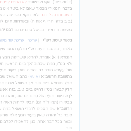
(ד'תשביתו'), ואף שבשופר
לא התירו לפקח 
בדברי המאירי מבואר שאם לא ביטל אינו מ
השבתתו בכל דבר
ולאו דווקא בשריפה. כש
(ב ב בדפי הרי"ף אות ה) וב
אורחות חיים
לונ
כשיטה זו דאיירי בביטל סוברים גם
רבנו יהונ
ביאור שיטת רש"י
[
עריכה
|
עריכת קוד מקור
כאמור, בהסבר דעת רש"י נחלקו המפרשים,
ה
גמרא
(ו א) אומרת להדיא ששריפת חמץ בי
ולא בט"ו, ממה שכתוב 'אך ביום הראשון ת
שר' עקיבא סובר כר' יהודה שאין ביעור ח
ב
תשובת הרשב"א
(א עא)
כתב השואל שם שמ
חמץ שנמצא ביום טוב. אך השואל שם דחה 
הדין לבערו בט"ו דהיינו ביום טוב, בזה אפש
לן שביעור חמץ הוא קודם יום טוב, וזהו כב
בביאורו (תמו ד"ה גם) הביא לדחות ראיה זו 
ה
רשב"א
שם הסכים לדברי השואל במה ש
סובר כר' יהודה שאין ביעור חמץ אלא שריפ
ויבער בכל דבר אחר, כגון להאכילו לכלבים
טוב.