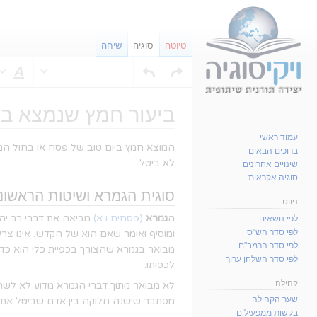
טיוטה
סוגיה
שיחה
סג
ביעור חמץ שנמצא ב
עמוד ראשי
קפיצה
קפיצה
המוצא חמץ ביום טוב של פסח או בחול המו
ברוכים הבאים
לניווט
לחיפוש
לא ביטל.
שינויים אחרונים
סוגיה אקראית
סוגית הגמרא ושיטות הראשונ
ניווט
ה
גמרא
(פסחים ו א)
מביאה את דברי רב יהו
לפי נושאים
לפי סדר הש"ס
ומוסיף ואומר שאם הוא של הקדש, אינו צרי
לפי סדר הרמב"ם
מבואר בגמרא שהצורך בכפיית כלי הוא כדי 
לפי סדר השלחן ערוך
לכסותו.
קהילה
לא מבואר מתוך דברי הגמרא מדוע לא לשרו
שער הקהילה
מסתבר שישנה חלוקה בין אדם שביטל את הח
בקשות ממפעילים