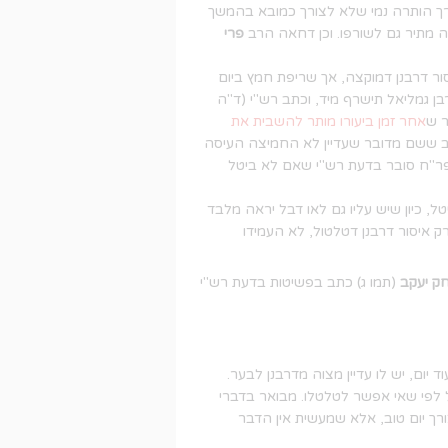
רך הותרה נמי שלא לצורך כמובא בהמשך
ה מתיר גם לשורפו. וכן דחאה הרב
פרי
ור דרבנן דמוקצה, אך שריפת חמץ ביום
 גמליאל תישרף מיד, וכתב רש"י (ד"ה
ר ש
אחר זמן ביעורו מותר להשבית את
תב ששם מדובר שעדיין לא החמיצה העיסה
פר"ח סובר בדעת רש"י שאם לא ביטל
 כיון שיש עליו גם לאו דבל יראה מלבד
 רק איסור דרבנן דטלטול, לא העמידו
ק יעקב
(תמו ג) כתב בפשיטות בדעת רש"י
ום, יש לו עדיין מצוה מדרבנן לבער.
יל לפי שאי אפשר לטלטלו. מבואר בדברי
ורך יום טוב, אלא שמעשית אין הדבר