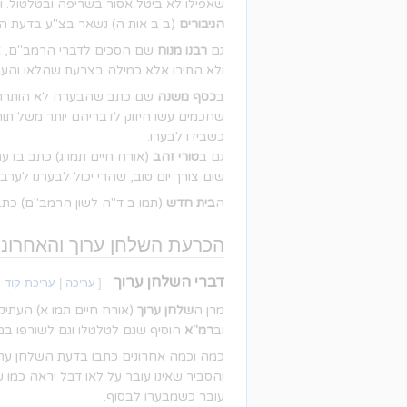
שאפילו לא ביטל אסור בשריפה ובטלטול. ו
הגיבורים
(ב ב אות ה) נשאר בצ"ע בדעת ה
גם
רבנו מנוח
שם הסכים לדברי הרמב"ם, אך 
ולא התירו אלא כמילה בצרעת שהלאו והעשה
ב
כסף משנה
שם כתב שהבערה לא הותרה דומ
שחכמים עשו חיזוק לדבריהם יותר משל תורה
כשבידו לבערו.
גם ב
טורי זהב
(אורח חיים תמו ג) כתב בדע
שום צורך יום טוב, שהרי יכול לבערנו לערב.
ה
בית חדש
(תמו ב ד"ה לשון הרמב"ם) כתב 
הכרעת השלחן ערוך והאחרוני
דברי השלחן ערוך
[
עריכה
|
עריכת קוד 
מרן ה
שלחן ערוך
(אורח חיים תמו א) העתיק
וב
רמ"א
הוסיף שגם לטלטלו וגם לשורפו במק
כמה וכמה אחרונים כתבו בדעת השלחן ערו
והסביר שאינו עובר על לאו דבל יראה כמו ש
עובר כשמבערו לבסוף.