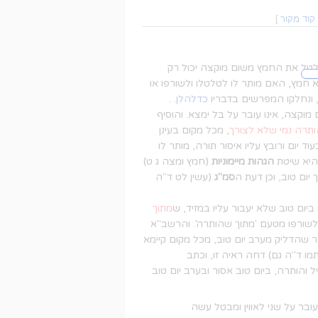
קוד מקור
]
טלטל את החמץ משום מוקצה יכול רק
א חמץ, האם מותר לו לטלטלו ולשורפו או
, ונחלקו המפרשים בדבריו
כדלהלן
. .
וקצה, אינו עובר על בל ימצא. והוסיף
תרה נמי שלא לצורך
, מכל מקום בעינן
 יום ורובץ עליו איסור תורה, מותר לו
 היא שיטת
הגהות מיימוניות
(חמץ ומצה ג ט)
יום טוב, וכן דעת ה
סמ"ג
(עשין לט ד"ה
ביום טוב שלא יעבור עליו במזיד, ש
מתוך
שורפו מטעם 'מתוך שהותרה'. והרשב"א
שהדליק מערב יום טוב, מכל מקום קיימא
מו ד"ה גם) דחה ראיה זו, וכתב
 והותרה, ביום טוב אסור ובערב יום טוב
ובר על שני לאווין ומבטל עשה