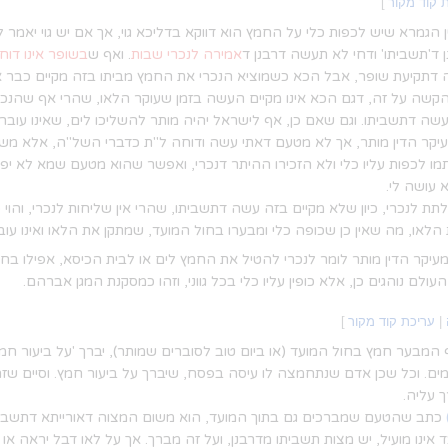
 קוד מקור
]
הגמרא שיש לכפות כלי על החמץ הוא דווקא בדליכא גוי, אך אם יש גוי יאמר ל
 ד'תשביתו' ודחי לא תעשה דרבנן ד
אמירה לנכרי שבות
. ואף ש
בשופר אינו דוח
ה דתקיעת שופר, אבל הכא כשמוציא הנכרי את החמץ מביתו בזה מקיים כבר 
קשה על זה, דגם הכא אינו מקיים העשה בזמן שעוקר הלאו, שהרי אף שהנכרי הו
שה דתשביתו. וגם שאם כן, אף לישראל יהיה מותר להשליכו לים, שאינו עובר 
עיקר הדין מותר, אך לא מטעם דאתי עשה ודוחה ל"ת כדברי השל"ה, אלא משו
 לכפות עליו כלי ולא הזכירו ההיתר דנכרי, ואפשר שהוא מטעם שמא לא יפרר 
 עושה לי.
ת לנכרי, כיון שלא מקיים בזה עשה דתשביתו, שהרי אין שליחות לנכרי, והוי כ
 הלאו, מה שאין כן שכופה כלי ומבערו בחול המועד, שמתקן את הלאו ואינו עו
יקר הדין מותר לומר לנכרי להטיל את החמץ לים או לבית הכיסא, אפילו בחמ
העולם נוהגים כן, אלא כופין עליו כלי בכל גווני, וזהו כמסקנת המגן אברהם.
|
עריכת קוד מקור
]
 המבער חמץ בחול המועד (או ביום טוב לסוברים שמותר), יברך 'על ביעור ח
ם. וכל שכן אדם שנתחמצה לו עיסה בפסח, שיברך על ביעור חמץ. וסיים שזה
 עליה.
כתב שהטעם שמברכים גם בתוך המועד, הוא משום המצוה דאורייתא דתשביתו,
 אינו מועיל, יש מצות תשביתו מדרבנן, ועל זה מברך. אך על לאו דבל יראה או