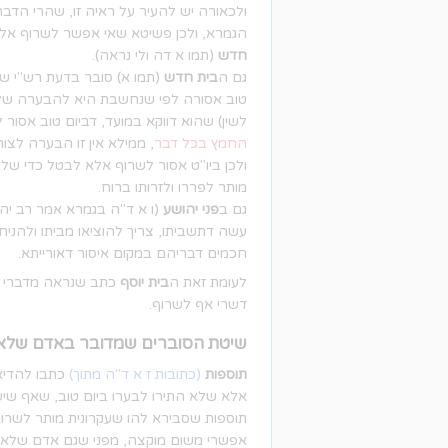
ולכאורה יש להעיר על ראיה זו, שהרי הד
הגמרא, ולכן פשיטא שאי אפשר לשרוף אלא 
חדש
(תמו א דה ולי נראה).
גם ה
בית חדש
(תמו א) סובר בדעת רש"י שמ
טוב אסורה לפי שנחשבת היא להבערה של
לשין) שהוא דווקא במועד, דביום טוב אסו
החמץ בכל דבר
, ממילא אין זו הבערה לצו
ולכן ביו"ט אסור לשרוף אלא לבטל כדי ש
מותר לפררו ולזרותו ברוח.
גם ב
פני יהושע
(ו א ד"ה בגמרא אמר רב יהו
עשה דתשביתו, צריך להוציאו מביתו ולהניח
חכמים דבריהם במקום איסור דאורייתא.
לעומת זאת ה
בית יוסף
כתב שנראה מדברי רש
דשרי אף לשרוף.
שיטת הסוברים שמדובר באדם שלא
תוספות
(כתובות ז א ד"ה מתוך)
כתבו להדיא 
אלא שלא התירו לבערו ביום טוב, שאף שיש 
תוספות שסבירא להו שעקרונית מותר לשרוף 
אפשרי משום מוקצה, מפני שגם אדם שלא ביט