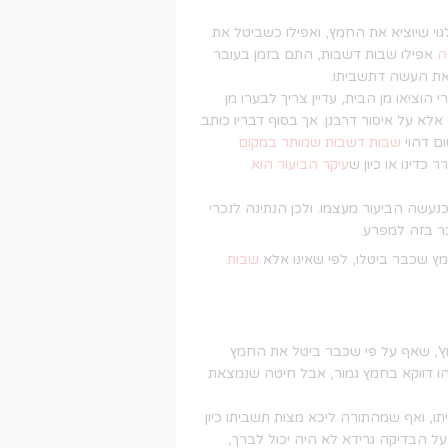
גוי שיוציא את החמץ, ואפילו כשביטל את
ה
אפילו שבות דשבות, התם בזמן בעובר
את העשה דתשביתו.
ציאו מן הבית, עדיין צריך לבערו מן
אלא על איסור דרבנן. אך בסוף דבריו כותב
ם דהוי
שבות דשבות שמותר במקום
כדינו או כיון ש
עיקר הביעור הוא
נעשה הביעור מעצמו. ולכן הנתינה לנכרי
בר בזה למפרע.
ץ שכבר ביטלו, לפי שאינו אלא
שבות
מץ', שאף על פי שכבר ביטל את החמץ
ו דווקא בחמץ גמור, אבל חיטה שנמצאת
 ואף שמהתורה ליכא מצות תשביתו כיון
 על הבדיקה גרידא לא היה יכול לברך,