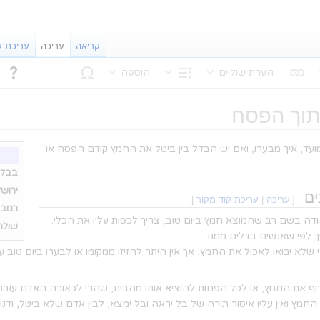
קריאה
עריכה
עריכת ק
הערת שוליים
הוספה
נוּן טקסט
מבנה
תוך הפסח
עד, איך מבערו, ואם יש הבדל בין ביטל את החמץ קודם הפסח או
בבלי:
ירושל
ים
[
עריכה
|
עריכת קוד מקור
]
רמב"
דה בשם רב שהמוצא חמץ ביום טוב, צריך לכפות עליו את הכלי.
שולחן
ך לפי שאנשים בדלים ממנו.
שלא יבואו לאכול את החמץ, אך אין היתר להזיזו ממקומו או לבערו ביום טוב
ף את החמץ, או לכל הפחות להוציא אותו מהבית, שהרי לכאורה האדם עובר 
מץ ואין עליו איסור תורה של בל יראה ובל ימצא, לבין אדם שלא ביטל, ודנ