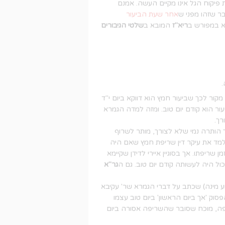
פיקוח הגל אינו מקיים העשה. אמנם
ר שזהו מפני ש
אחר שעת הביעור
א במפורש ב
ריא"ז
המובא ב
שלטי הגיבורים
.
ור לכך שביעור חמץ הוא דווקא ביום י"ד
ור הוא קודם יום טוב. ומזה למדה הגמרא
רך.
 הותרה נמי שלא לצורך, מותר לשרוף
מד את עיקר דין שריפת חמץ שאם היה
שריפתו. אך בסוגיין איירי לדידן שקיימא
כול היה לעשותה קודם יום טוב. גם ה
גר"א
מינה) שכתב על דברי הגמרא שר' עקיבא
וק 'אך ביום הראשון' ביום טוב עצמו
ריפה, מוכח שסובר שהשריפה אסורה ביום